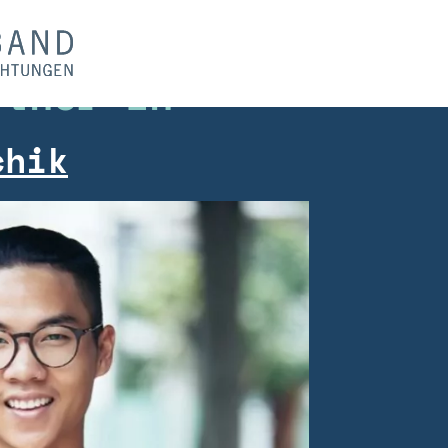
rtner*in
chik