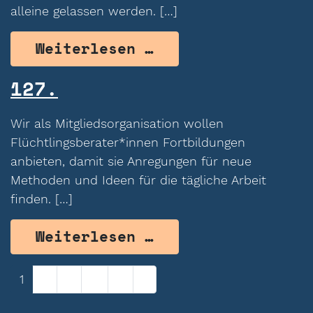
alleine gelassen werden. […]
from 128.
Weiterlesen …
127.
Wir als Mitgliedsorganisation wollen
Flüchtlingsberater*innen Fortbildungen
anbieten, damit sie Anregungen für neue
Methoden und Ideen für die tägliche Arbeit
finden. […]
from 127.
Weiterlesen …
Beitragsnavigation
1
2
3
…
8
»