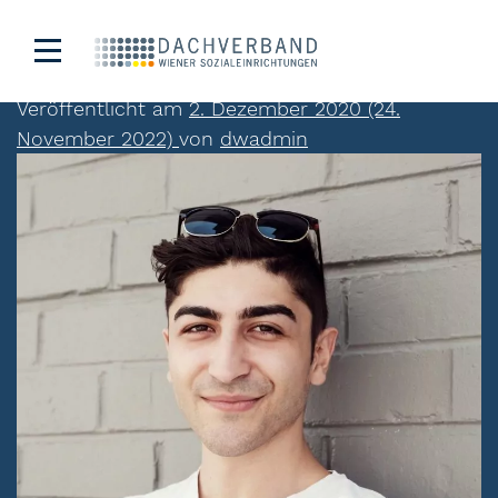
Aarash Yasin
Veröffentlicht am
2. Dezember 2020
(24.
November 2022)
von
dwadmin