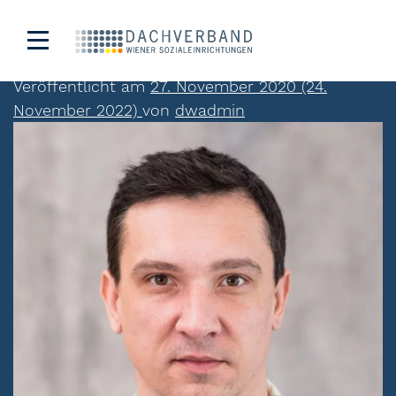
Andreas Perchthaler
Veröffentlicht am
27. November 2020
(24.
November 2022)
von
dwadmin