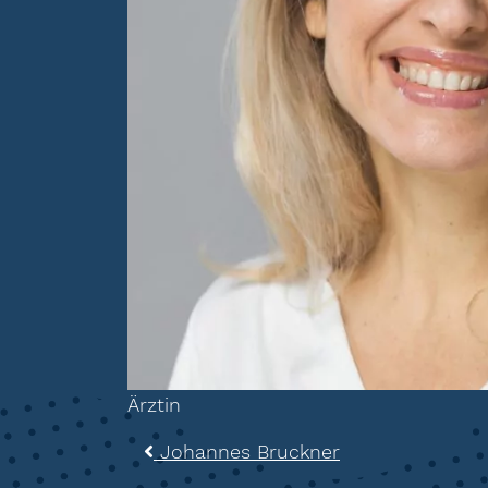
Ärztin
Beitragsnavigat
Johannes Bruckner