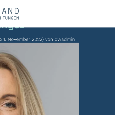
inger
24. November 2022)
von
dwadmin