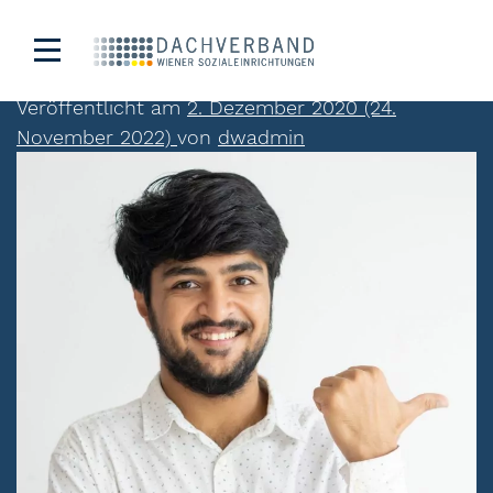
Mohammed Abadi
Veröffentlicht am
2. Dezember 2020
(24.
November 2022)
von
dwadmin