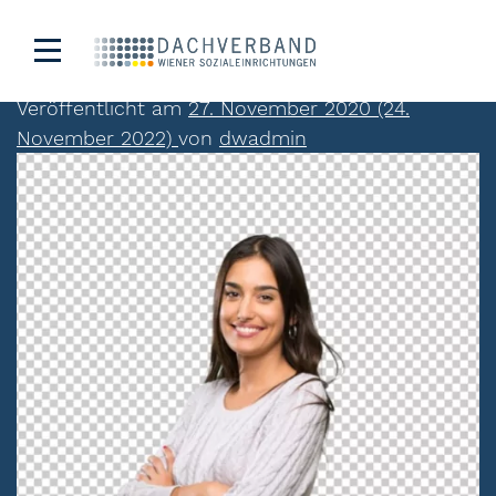
Nazan Aslan
Veröffentlicht am
27. November 2020
(24.
November 2022)
von
dwadmin