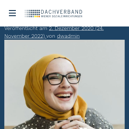
Sana Dimitru
Veröffentlicht am
2. Dezember 2020
(24.
November 2022)
von
dwadmin