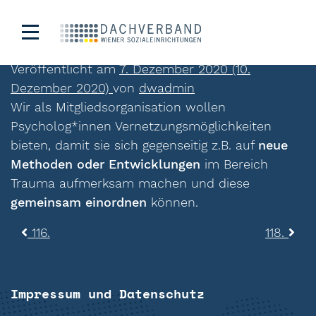
117.
Veröffentlicht am
7. Dezember 2020
(10.
Dezember 2020)
von
dwadmin
Wir als Mitgliedsorganisation wollen
Psycholog*innen Vernetzungsmöglichkeiten
bieten, damit sie sich gegenseitig z.B. auf
neue
Methoden oder Entwicklungen
im Bereich
Trauma aufmerksam machen und diese
gemeinsam einordnen
können.
Beitragsnavigation
116.
118.
Impressum und Datenschutz