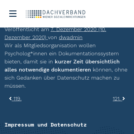
120.
Veröffentlicht am
7. Dezember 2020
(10.
Dezember 2020)
von
dwadmin
Wir als Mitgliedsorganisation wollen
Psycholog*innen ein Dokumentationssystem
bieten, damit sie in
kurzer Zeit übersichtlich
alles notwendige dokumentieren
können, ohne
sich Gedanken über Datenschutz machen zu
müssen.
Beitragsnavigation
119.
121.
Impressum und Datenschutz