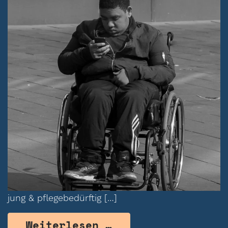
jung & pflegebedürftig […]
from Milan Adamov
Weiterlesen …