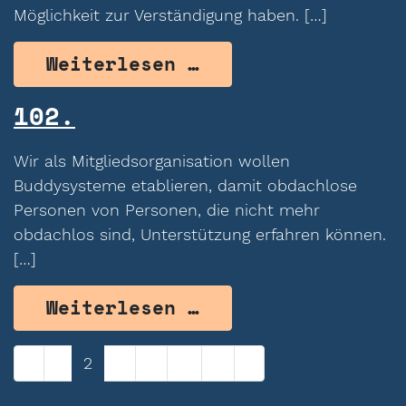
Möglichkeit zur Verständigung haben. […]
from 103.
Weiterlesen …
102.
Wir als Mitgliedsorganisation wollen
Buddysysteme etablieren, damit obdachlose
Personen von Personen, die nicht mehr
obdachlos sind, Unterstützung erfahren können.
[…]
from 102.
Weiterlesen …
Beitragsnavigation
«
1
2
3
4
…
8
»